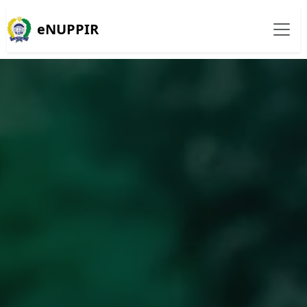
eNUPPIR