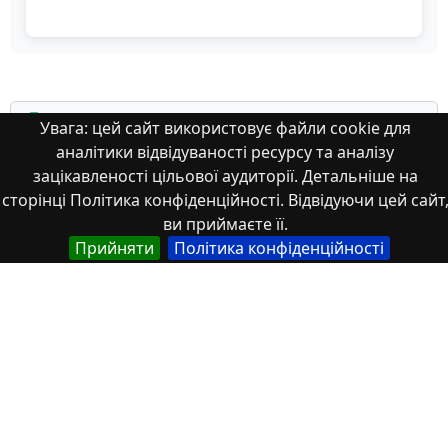
Властивості
Увага: цей сайт використовує файли cookie для
аналітики відвідуваності ресурсу та аналізу
Тип
зацікавленості цільової аудиторії. Детальніше на
Українська
сторінці Політика конфіденційності. Відвідуючи цей сайт
Стаття
ви приймаєте її.
Прийняти
Політика конфіденційності
Англійська
Scientific article
Назва
Українська
Відтворення концепту «характер» у перекладі
власних імен септалогії Дж. К. Ролінґ «Гаррі