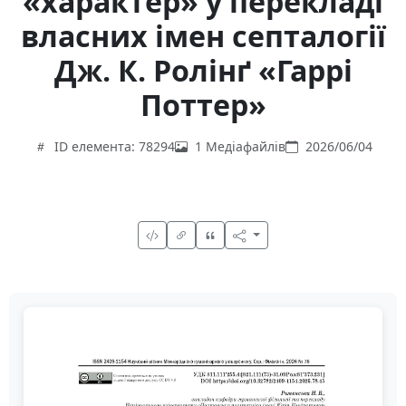
«характер» у перекладі
власних імен септалогії
Дж. К. Ролінґ «Гаррі
Поттер»
ID елемента: 78294
1 Медіафайлів
2026/06/04