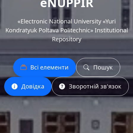
eNUPPIR
«Еlectronic National University «Yuri
Kondratyuk Poltava Politechnic» Institutional
Repository
Всі елементи
Пошук
Довідка
Зворотній зв'язок