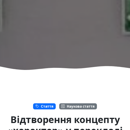
Стаття
Наукова стаття
Відтворення концепту