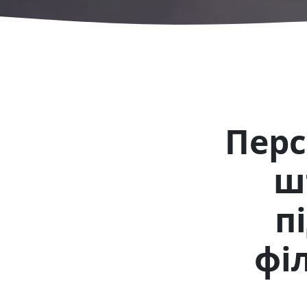
Перс
ш
п
фі