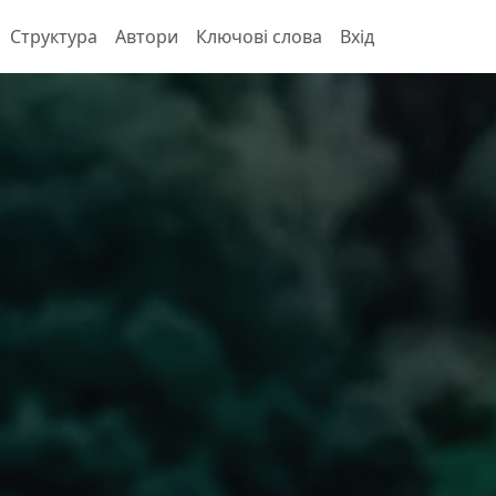
Структура
Автори
Ключові слова
Вхід