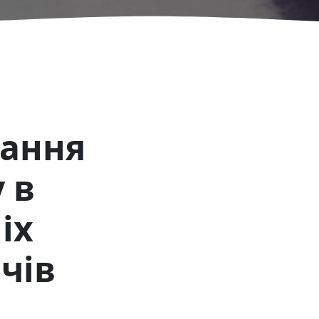
вання
 в
іх
чів