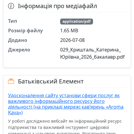
Інформація про медіафайл
Тип
application/pdf
Розмір файлу
1.65 MB
Додано
2026-07-08
Джерело
029_Кришталь_Катерина_
Юріївна_2026_бакалавр.pdf
Батьківський Елемент
Удосконалення сайту установи сфери послуг як
важливого інформаційного ресурсу його
діяльності (на прикладі мережі кав’ярень «Aroma
Kava»)
У роботі досліджено вебсайт як інформаційний ресурс
підприємства та важливий інструмент цифрової
комунікації з цільовою аудиторією. Розглянуто теор...