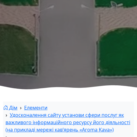
Дім
Елементи
Удосконалення сайту установи сфери послуг як
важливого інформаційного ресурсу його діяльності
(на прикладі мережі кав’ярень «Aroma Kava»)