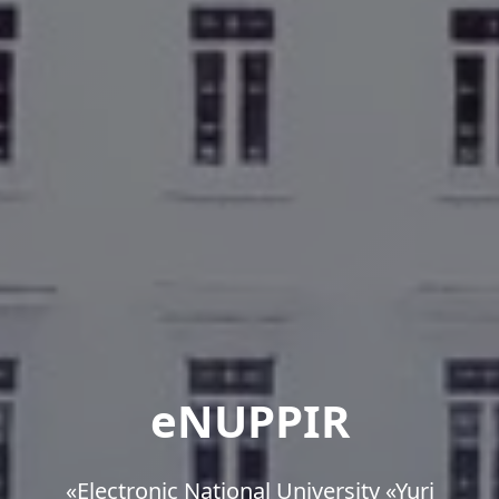
eNUPPIR
«Еlectronic National University «Yuri