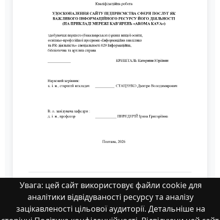
029_Кришталь_Катерина_Юріївна_2026_б
Увага: цей сайт використовує файли cookie для
акалавр.pdf
аналітики відвідуваності ресурсу та аналізу
зацікавленості цільової аудиторії. Детальніше на