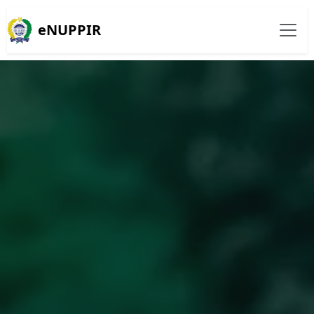
eNUPPIR