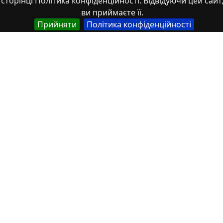
сторінці Політика конфіденційності. Відвідуючи цей сайт
ви приймаєте її.
Прийняти
Політика конфіденційності
Властивості
Тип
Українська
Роботи здобувачів освіти
Англійська
Student works
Спеціальність
Українська
029 Інформаційна, бібліотечна та архівна справа
Англійська
029 Information, library and archival work