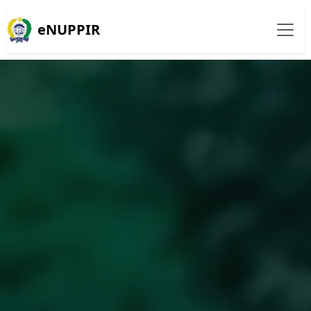
eNUPPIR