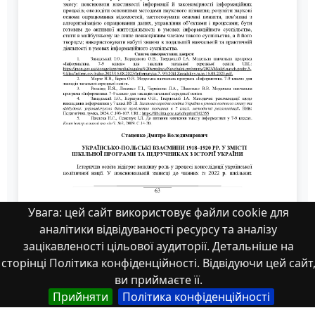
Увага: цей сайт використовує файли cookie для
аналітики відвідуваності ресурсу та аналізу
Стаценко Д. В. Українсько-польські
зацікавленості цільової аудиторії. Детальніше на
взаємини 1918–1920 рр. у змісті шкільної
сторінці Політика конфіденційності. Відвідуючи цей сайт
програми та підручниках з історії України
ви приймаєте її.
Прийняти
Політика конфіденційності