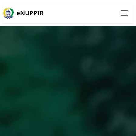
eNUPPIR