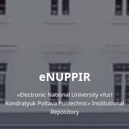
eNUPPIR
«Еlectronic National University «Yuri
Kondratyuk Poltava Politechnic» Institutional
Repository