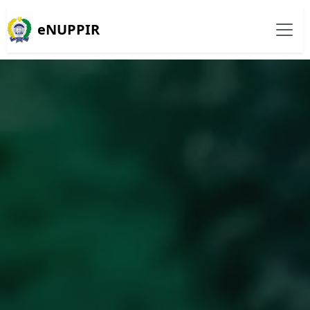
eNUPPIR