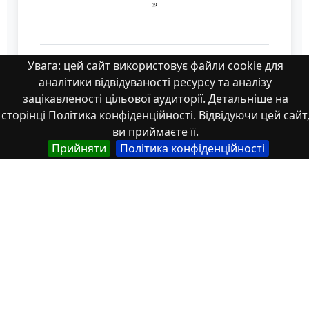
Стаценко Д. Документи Державного
Увага: цей сайт використовує файли cookie для
архіву Полтавської області як джерело
аналітики відвідуваності ресурсу та аналізу
дослідження більшовицької
зацікавленості цільової аудиторії. Детальніше на
монопартійної системи
сторінці Політика конфіденційності. Відвідуючи цей сайт
ви приймаєте її.
Прийняти
Політика конфіденційності
Властивості
Тип
Українська
Тези
Англійська