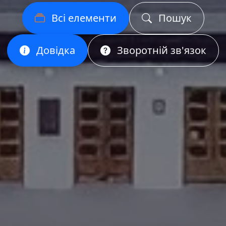
Всі елементи
Пошук
Довідка
Зворотній зв'язок