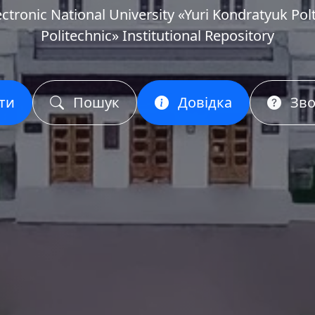
ectronic National University «Yuri Kondratyuk Pol
Politechnic» Institutional Repository
ти
Пошук
Довідка
Зво