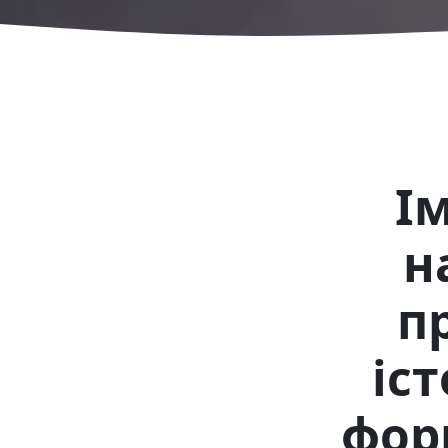
Ім
н
п
іс
фор