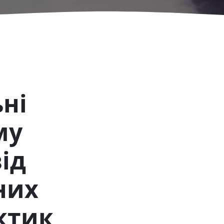
ьні
му
ід
них
ктик