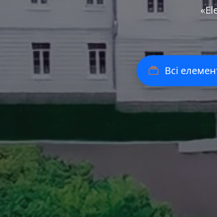
«Еl
Всі елемен