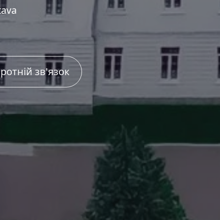
tava
ротній зв'язок