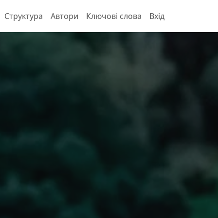
Структура
Автори
Ключові слова
Вхід