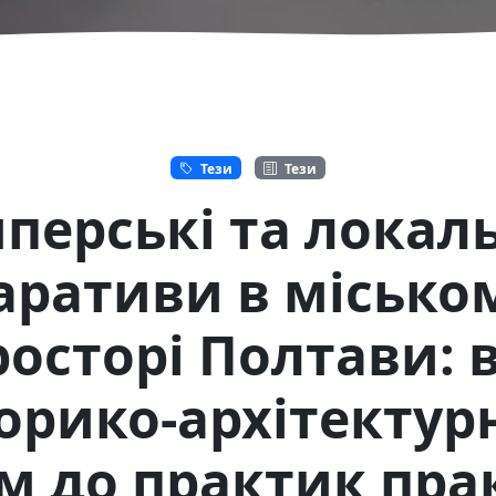
Тези
Тези
перські та локал
аративи в місько
росторі Полтави: в
торико-архітектур
м до практик пра