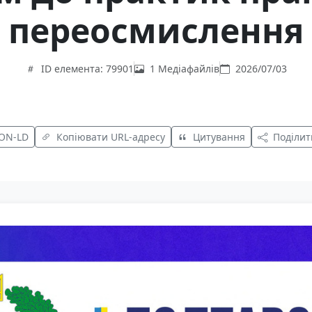
переосмислення
ID елемента: 79901
1 Медіафайлів
2026/07/03
SON-LD
Копіювати URL-адресу
Цитування
Поділит