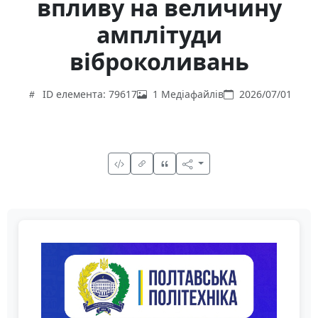
впливу на величину
амплітуди
віброколивань
ID елемента: 79617
1 Медіафайлів
2026/07/01