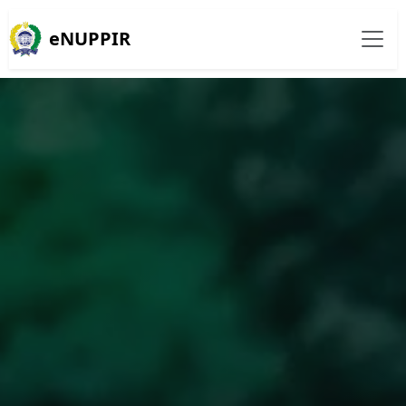
eNUPPIR