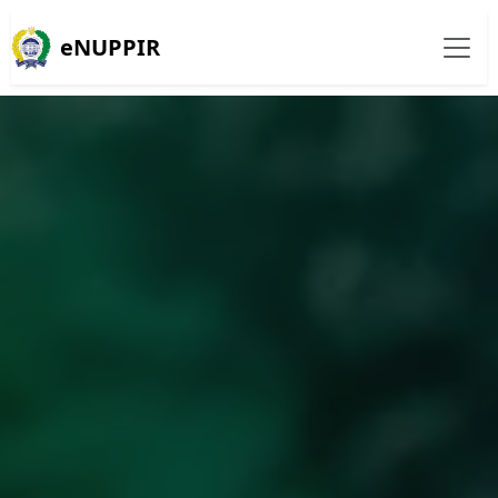
eNUPPIR