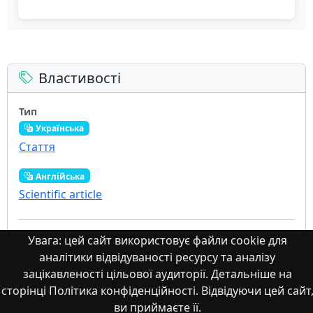
Властивості
Тип
Українська
Стаття
Англійська
Scientific article
Назва
Увага: цей сайт використовує файли cookie для
аналітики відвідуваності ресурсу та аналізу
Українська
зацікавленості цільової аудиторії. Детальніше на
Соціальні мережі як інструмент колективної дії у
сторінці Політика конфіденційності. Відвідуючи цей сайт
контексті протесних рухів в Україні
ви приймаєте її.