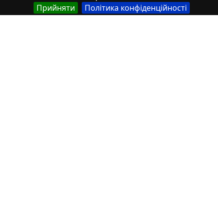
Англійська
Прийняти
Політика конфіденційності
Social networks as a tool of collective action in the
context of protest movements in Ukraine
Автор
Українська
Савонова, Ганна Іванівна
Українська
Плющ, В.А.
Українська
Назарчук, О.М.
Англійська
Savonova, Hanna
Англійська
Plyushch, V.A.