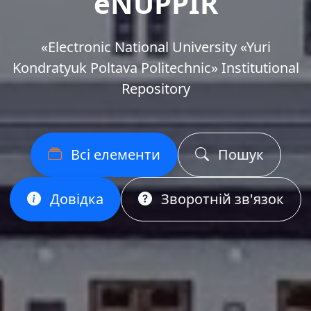
eNUPPIR
«Еlectronic National University «Yuri
Kondratyuk Poltava Politechnic» Institutional
Repository
Всі елементи
Пошук
Довідка
Зворотній зв'язок