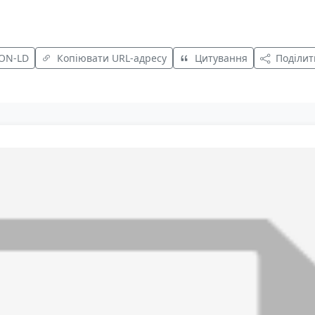
SON-LD
Копіювати URL-адресу
Цитування
Поділит