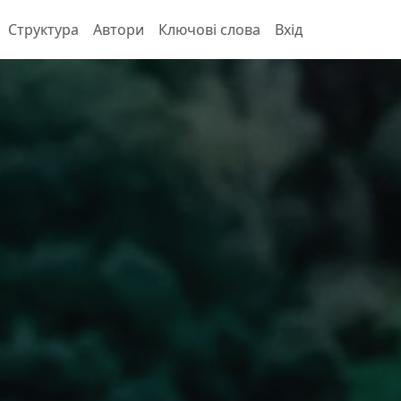
Структура
Автори
Ключові слова
Вхід