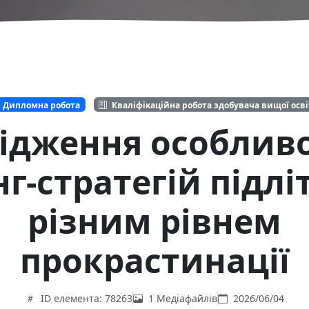
Дипломна робота
Кваліфікаційна робота здобувача вищої осв
ідження особлив
нг-стратегій підліт
різним рівнем
прокрастинації
ID елемента: 78263
1 Медіафайлів
2026/06/04