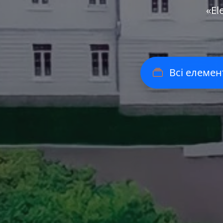
«Еl
Всі елемен