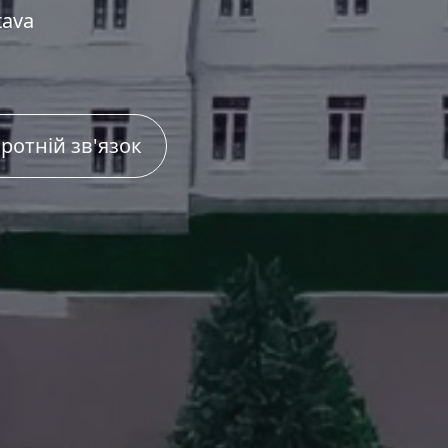
tava
ротній зв'язок