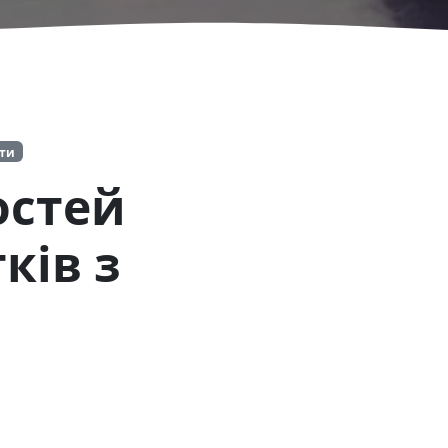
іти
остей
ків з