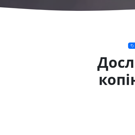
Досл
копі