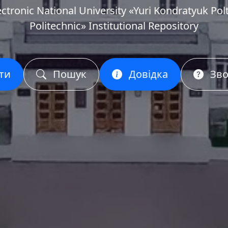
ectronic National University «Yuri Kondratyuk Pol
Politechnic» Institutional Repository
ти
Пошук
Довідка
Зво