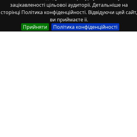
зацікавленості цільової аудиторії. Детальніше на
сторінці Політика конфіденційності. Відвідуючи цей сайт
Назва
ви приймаєте її.
Українська
Прийняти
Політика конфіденційності
Арттерапія інструмент опрацювання травми
війни
Англійська
Art therapy as a tool for processing war trauma
Автор
Українська
Тесленко, Марина Миколаївна
Українська
Шевчук, Вікторія Валентинівна
Українська