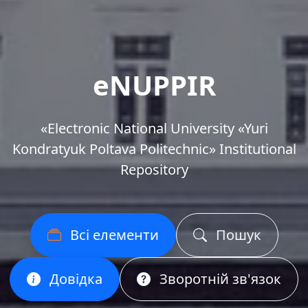
eNUPPIR
«Еlectronic National University «Yuri
Kondratyuk Poltava Politechnic» Institutional
Repository
Всі елементи
Пошук
Довідка
Зворотній зв'язок