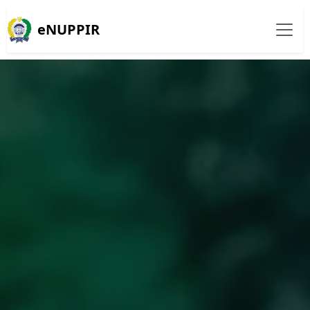
eNUPPIR