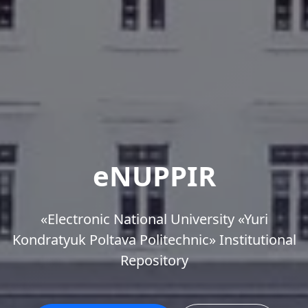
eNUPPIR
«Еlectronic National University «Yuri
Kondratyuk Poltava Politechnic» Institutional
Repository