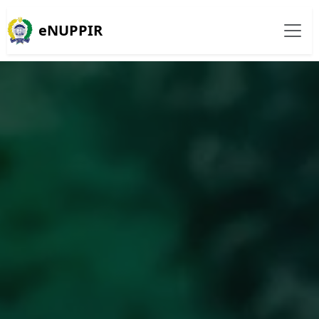
eNUPPIR