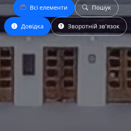
Всі елементи
Пошук
Довідка
Зворотній зв'язок