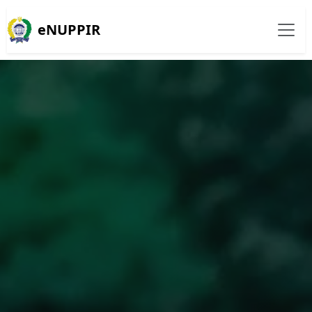
eNUPPIR