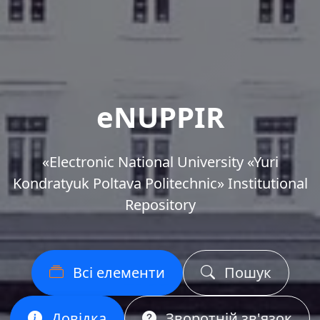
eNUPPIR
«Еlectronic National University «Yuri
Kondratyuk Poltava Politechnic» Institutional
Repository
Всі елементи
Пошук
Довідка
Зворотній зв'язок