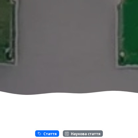
Стаття
Наукова стаття