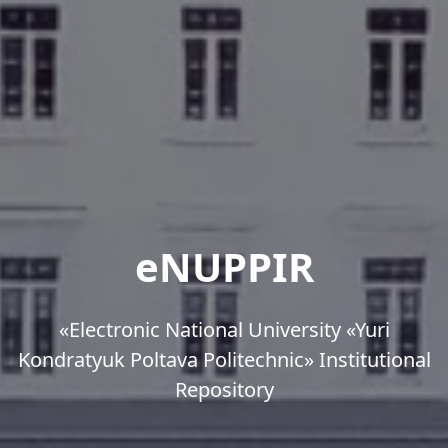
eNUPPIR
«Еlectronic National University «Yuri
Kondratyuk Poltava Politechnic» Institutional
Repository