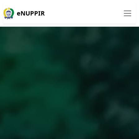
eNUPPIR