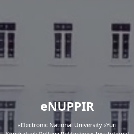
eNUPPIR
«Еlectronic National University «Yuri
Kondratyuk Poltava Politechnic» Institutional