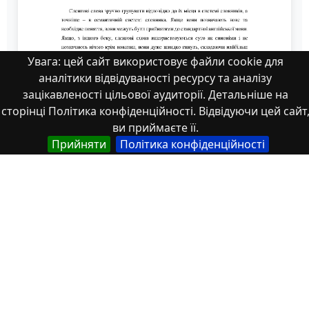
Увага: цей сайт використовує файли cookie для
аналітики відвідуваності ресурсу та аналізу
зацікавленості цільової аудиторії. Детальніше на
сторінці Політика конфіденційності. Відвідуючи цей сайт
ви приймаєте її.
81 Павельєва
Прийняти
Політика конфіденційності
Властивості
Тип
Українська
Наукові статті