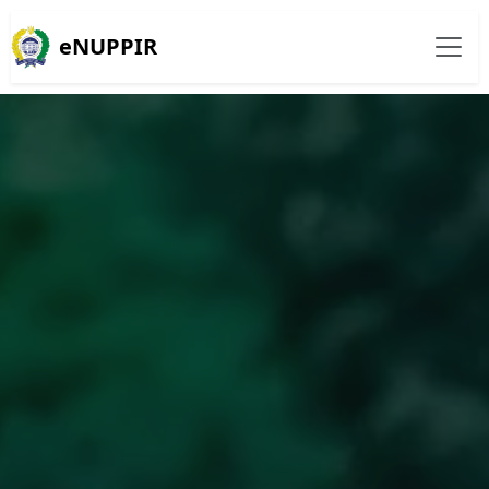
eNUPPIR