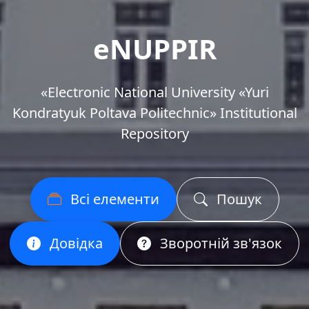
eNUPPIR
«Еlectronic National University «Yuri
Kondratyuk Poltava Politechnic» Institutional
Repository
Всі елементи
Пошук
Довідка
Зворотній зв'язок