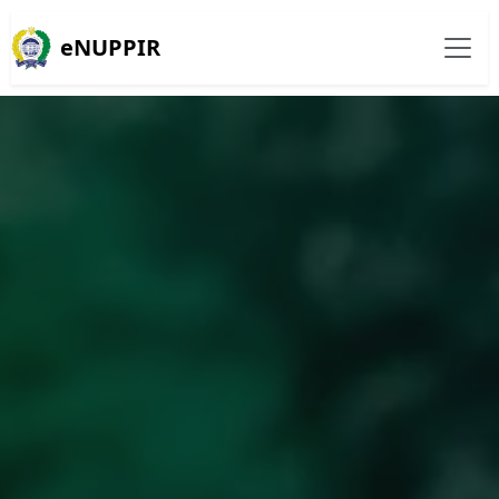
eNUPPIR