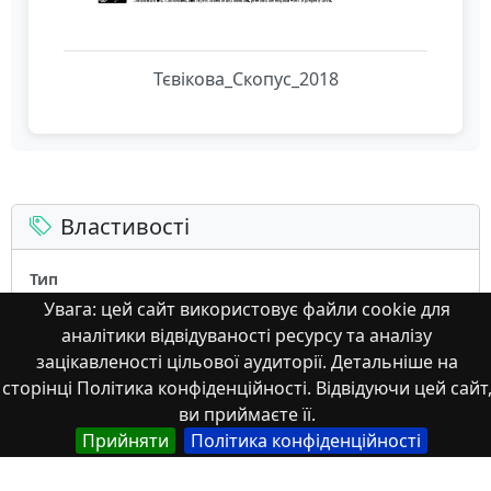
Тєвікова_Скопус_2018
Властивості
Тип
Українська
Увага: цей сайт використовує файли cookie для
Наукові статті
аналітики відвідуваності ресурсу та аналізу
зацікавленості цільової аудиторії. Детальніше на
сторінці Політика конфіденційності. Відвідуючи цей сайт
Назва
ви приймаєте її.
Англійська
Прийняти
Політика конфіденційності
Ukrainian Scientific and Technical Terminology
Formation and Development Peculiarities