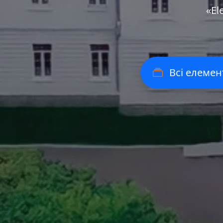
«Еl
Всі елемен