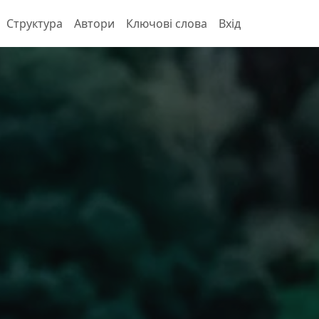
Структура
Автори
Ключові слова
Вхід