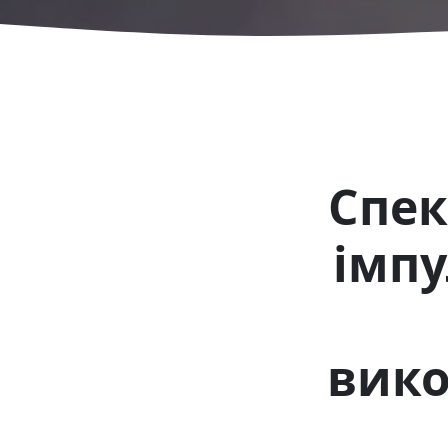
Спек
імпу
вико