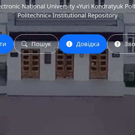
ectronic National University «Yuri Kondratyuk Pol
Politechnic» Institutional Repository
ти
Пошук
Довідка
Зво