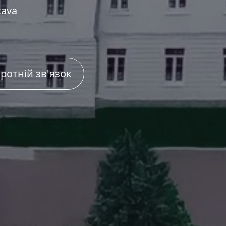
tava
ротній зв'язок