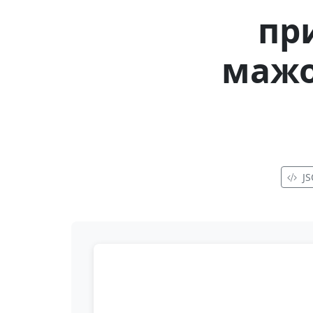
пр
мажо
J