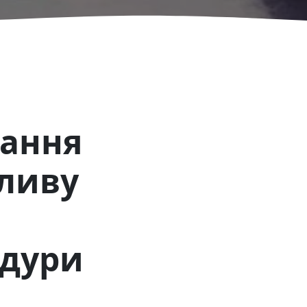
вання
пливу
едури