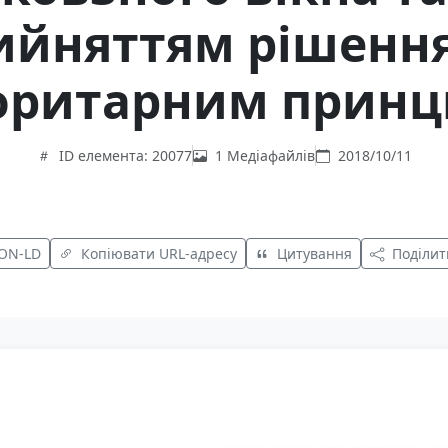
ийняттям рішення
ритарним прин
ID елемента: 20077
1 Медіафайлів
2018/10/11
SON-LD
Копіювати URL-адресу
Цитування
Поділит