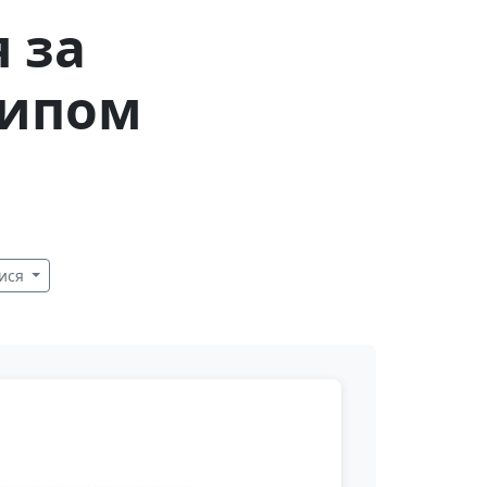
 за
ципом
ися