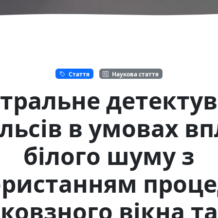
Стаття
Наукова стаття
тральне детекту
льсів в умовах в
білого шуму з
ристанням проц
ковзного вікна та