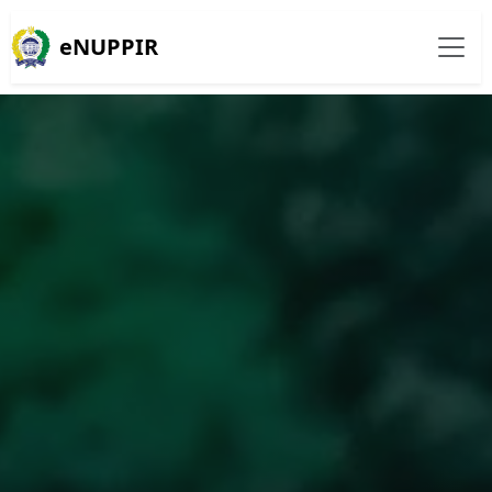
eNUPPIR