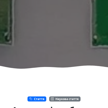
Стаття
Наукова стаття