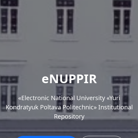
eNUPPIR
«Еlectronic National University «Yuri
Kondratyuk Poltava Politechnic» Institutional
Repository