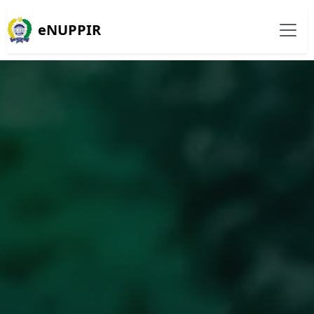
eNUPPIR