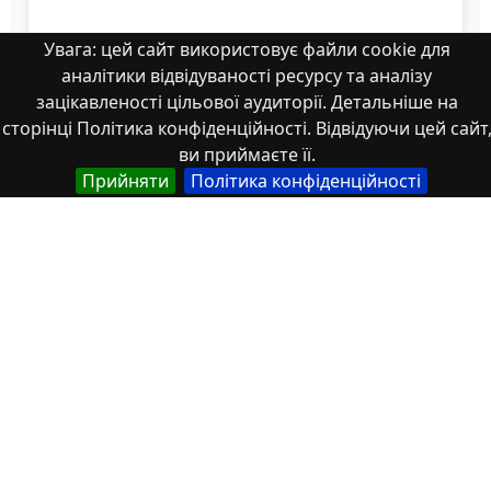
Увага: цей сайт використовує файли cookie для
8
аналітики відвідуваності ресурсу та аналізу
зацікавленості цільової аудиторії. Детальніше на
сторінці Політика конфіденційності. Відвідуючи цей сайт
ви приймаєте її.
Прийняти
Політика конфіденційності
Властивості
Тип
Українська
Наукові статті
Назва
Українська
Традиційні та сучасні методи вивчення мілітарної
лексики англійської мови