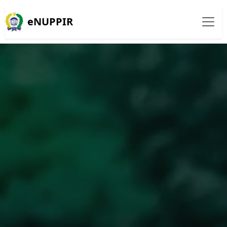
eNUPPIR