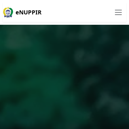
eNUPPIR