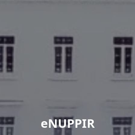
eNUPPIR