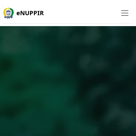
eNUPPIR