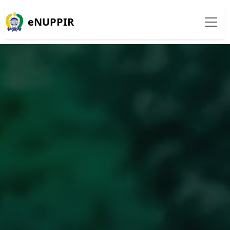
eNUPPIR