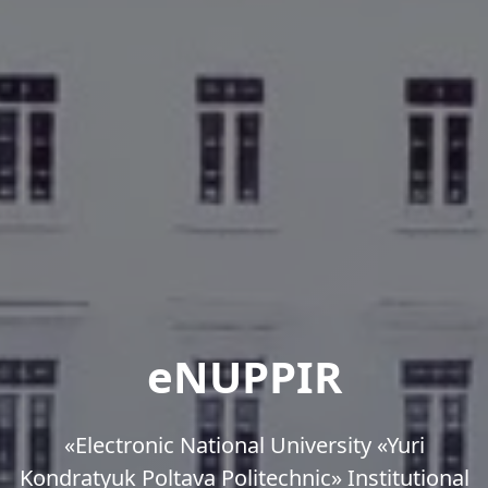
eNUPPIR
«Еlectronic National University «Yuri
Kondratyuk Poltava Politechnic» Institutional