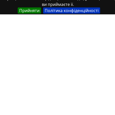
Українська
ви приймаєте її.
Міжкультурна комунікація як ключовий аспект
Прийняти
Політика конфіденційності
учасного світу
Автор
Українська
Федоренко, Юлія Петрівна
Українська
Мартиросян, Л.І.
Опис
Англійська
Intercultural communication in today’s world is
becoming increasingly important due to
globalization and cultural diversity growing. In
today’s world, where globalization and