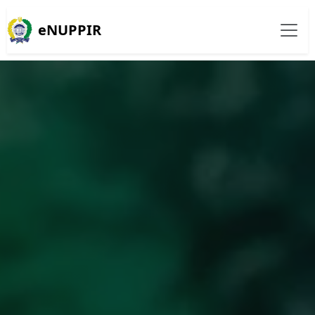
eNUPPIR