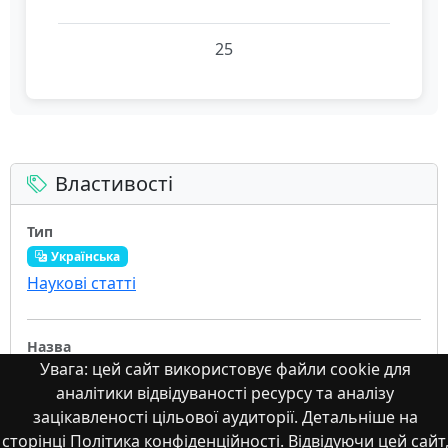
25
Властивості
Тип
Українська
Наукові статті
Назва
Увага: цей сайт використовує файли cookie для
Англійська
аналітики відвідуваності ресурсу та аналізу
Intercultural communication as a key aspect of the
зацікавленості цільової аудиторії. Детальніше на
modern world
сторінці Політика конфіденційності. Відвідуючи цей сайт