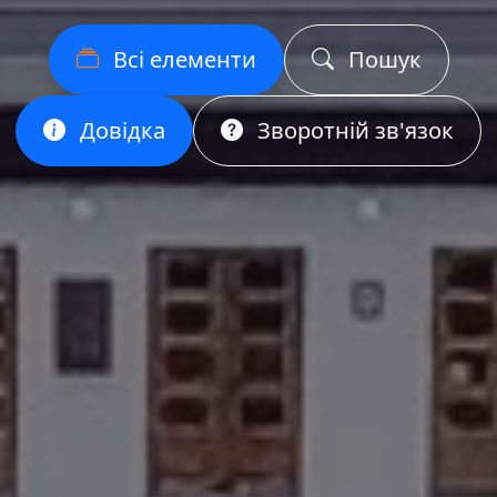
Всі елементи
Пошук
Довідка
Зворотній зв'язок