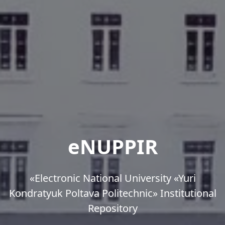
eNUPPIR
«Еlectronic National University «Yuri
Kondratyuk Poltava Politechnic» Institutional
Repository