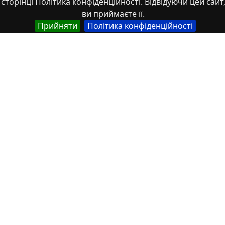
сторінці Політика конфіденційності. Відвідуючи цей сайт
ви приймаєте її.
Прийняти
Політика конфіденційності
74-та конф Т.1-342-343
Властивості
Тип
Українська
Thesis
Назва
Українська
Засоби удосконалення навичок міжкультурної
комунікації у процесі вивчення іноземних мов