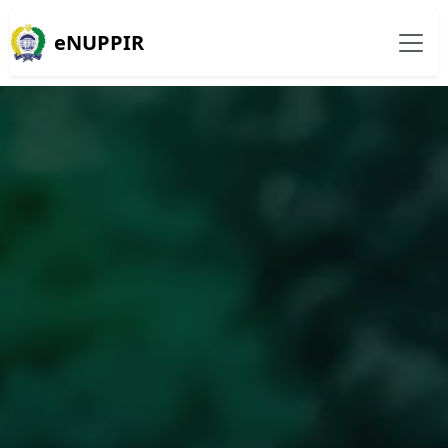
eNUPPIR