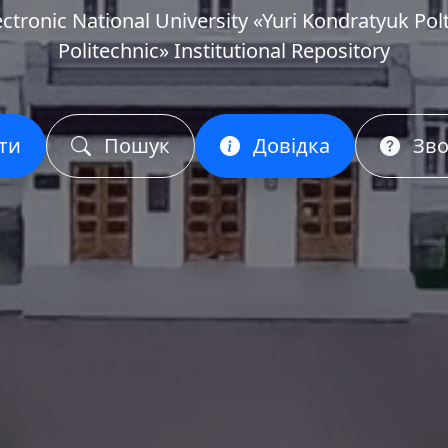
ectronic National University «Yuri Kondratyuk Pol
Politechnic» Institutional Repository
ти
Пошук
Довідка
Зво