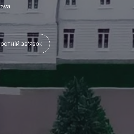
tava
ротній зв'язок