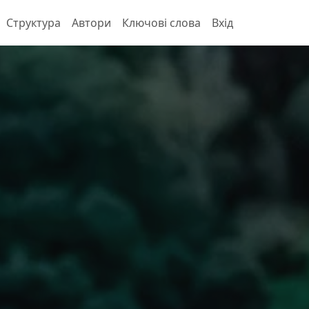
Структура
Автори
Ключові слова
Вхід