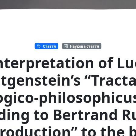
Стаття
Наукова стаття
nterpretation of L
tgenstein’s “Tract
ogico-philosophicu
ding to Bertrand Ru
troduction” to the 