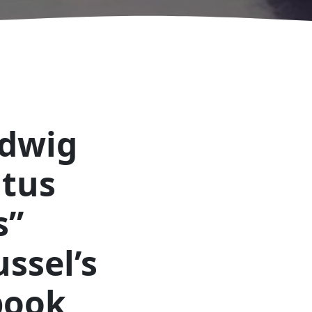
udwig
atus
s”
ssel’s
book