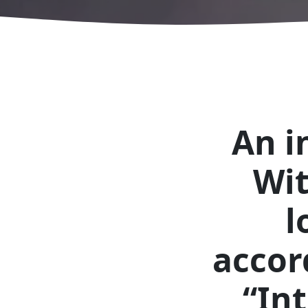
An i
Wit
l
accor
“In