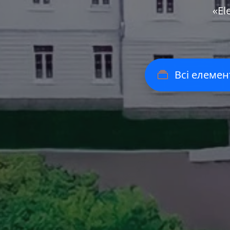
«Еl
Всі елемен