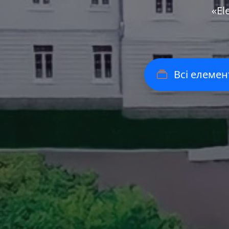
«Еl
Всі елемен