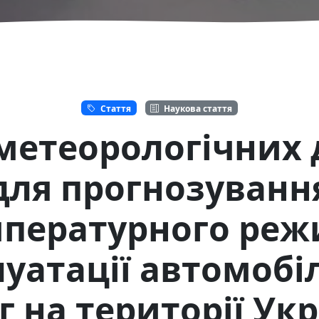
Стаття
Наукова стаття
метеорологічних
для прогнозуванн
пературного ре
луатації автомобі
г на території Ук