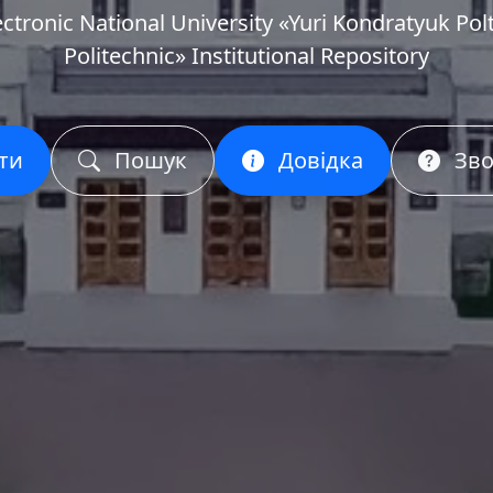
ectronic National University «Yuri Kondratyuk Pol
Politechnic» Institutional Repository
ти
Пошук
Довідка
Зво