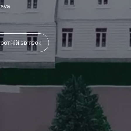
tava
ротній зв'язок