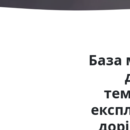
База 
тем
експ
дорі