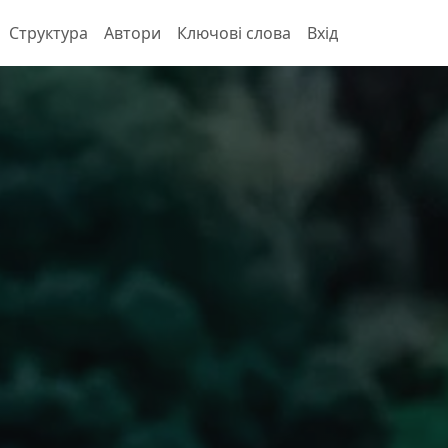
Структура
Автори
Ключові слова
Вхід