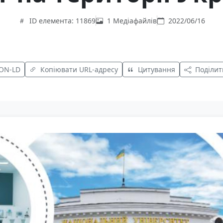
ID елемента: 11869
1 Медіафайлів
2022/06/16
SON-LD
Копіювати URL-адресу
Цитування
Поділит