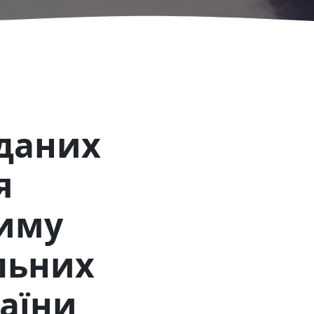
 даних
я
жиму
льних
раїни