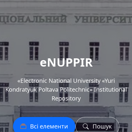
eNUPPIR
«Еlectronic National University «Yuri
Kondratyuk Poltava Politechnic» Institutional
Repository
Всі елементи
Пошук