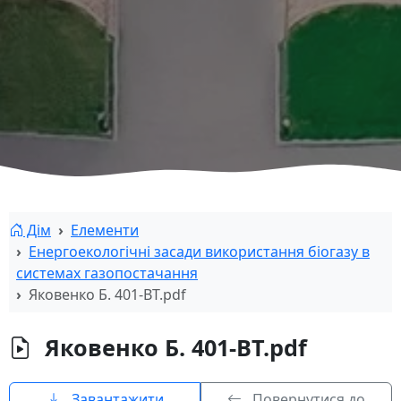
Дім
Елементи
Енергоекологічні засади використання біогазу в
системах газопостачання
Яковенко Б. 401-ВТ.pdf
Яковенко Б. 401-ВТ.pdf
Завантажити
Повернутися до