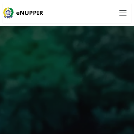
eNUPPIR