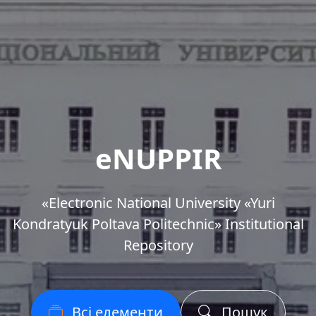
eNUPPIR
«Еlectronic National University «Yuri
Kondratyuk Poltava Politechnic» Institutional
Repository
Всі елементи
Пошук