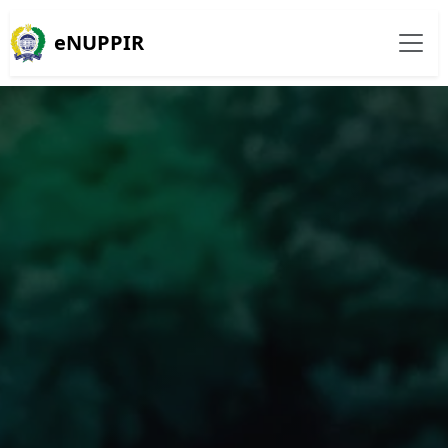
eNUPPIR