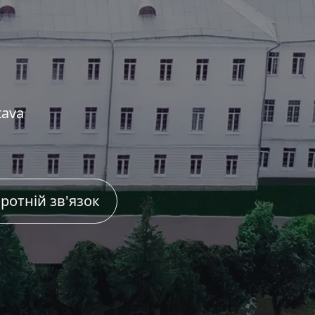
tava
ротній зв'язок