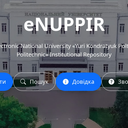
eNUPPIR
ectronic National University «Yuri Kondratyuk Pol
Politechnic» Institutional Repository
ти
Пошук
Довідка
Зво