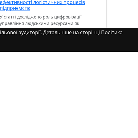
ефективності логістичних процесів
підприємств
У статті досліджено роль цифровізації
управління людськими ресурсами як
ключового чинника підвищення ефективності
ільової аудиторії. Детальніше на сторінці Політика
логістичних процесів підприємств....
Перегляд Елементу