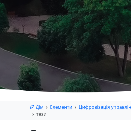
Дім
Елементи
Цифровізація управлі
тези