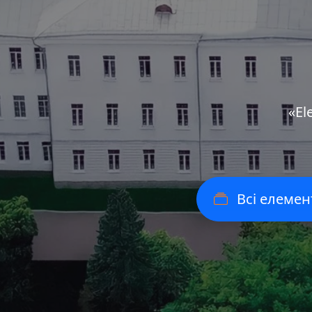
«Еl
Всі елемен