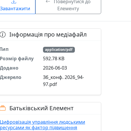
Повернутися до
Завантажити
Елементу
Інформація про медіафайл
Тип
application/pdf
Розмір файлу
592.78 KB
Додано
2026-06-03
Джерело
Зб_конф. 2026_94-
97.pdf
Батьківський Елемент
Цифровізація управління людськими
ресурсами як фактор підвищення