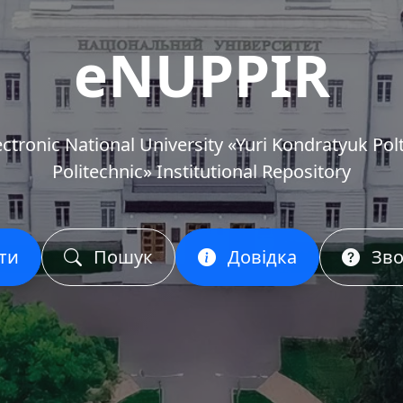
eNUPPIR
ectronic National University «Yuri Kondratyuk Pol
Politechnic» Institutional Repository
ти
Пошук
Довідка
Зво