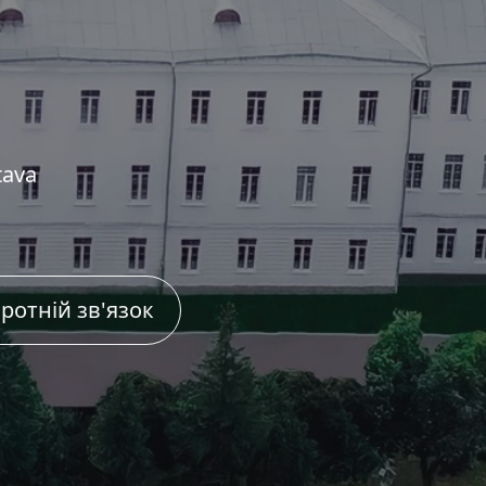
tava
ротній зв'язок