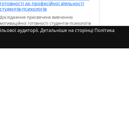
готовності до професійної діяльності
студентів-психологів
Дослідження присвячене вивченню
мотиваційної готовності студентів-психологів
до професійної діяльності. Розглянуто
ільової аудиторії. Детальніше на сторінці Політика
теоретичні засади мотивації та п...
Перегляд Елементу