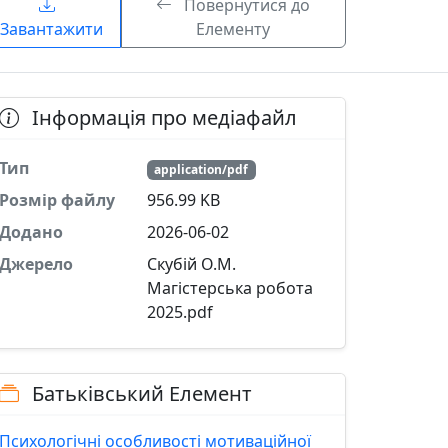
Повернутися до
Завантажити
Елементу
Інформація про медіафайл
Тип
application/pdf
Розмір файлу
956.99 KB
Додано
2026-06-02
Джерело
Скубій О.М.
Магістерська робота
2025.pdf
Батьківський Елемент
Психологічні особливості мотиваційної