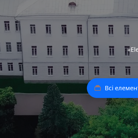
«Еl
Всі елемен