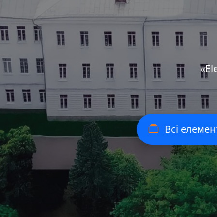
«Еl
Всі елемен