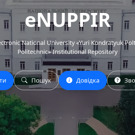
eNUPPIR
ectronic National University «Yuri Kondratyuk Pol
Politechnic» Institutional Repository
ти
Пошук
Довідка
Зво