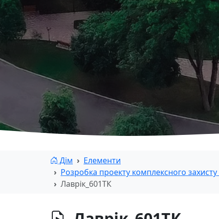
Дім
Елементи
Розробка проекту комплексного захисту
Лаврік_601ТК
Лаврік_601ТК