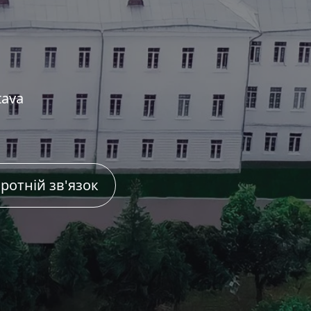
tava
ротній зв'язок