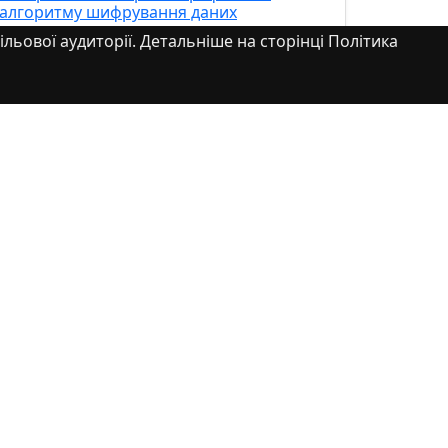
алгоритму шифрування даних
ільової аудиторії. Детальніше на сторінці Політика
У процесі виконання кваліфікаційної роботи
було зпроектовано комплексну систему захисту
інформації для підприємства «ТЕРРАФУД», що
спеціалізується ...
Перегляд Елементу