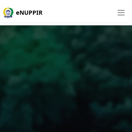
eNUPPIR