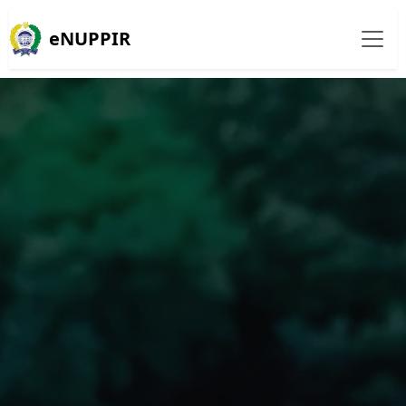
eNUPPIR