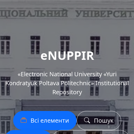
eNUPPIR
«Еlectronic National University «Yuri
Kondratyuk Poltava Politechnic» Institutional
Repository
Всі елементи
Пошук