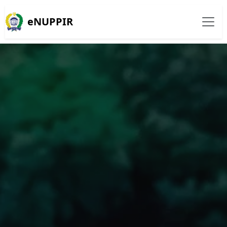
eNUPPIR