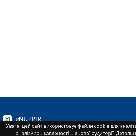
eNUPPIR
Увага: цей сайт використовує файли cookie для аналіти
«Еlectronic National University «Yuri Kondratyuk Poltava
аналізу зацікавленості цільової аудиторії. Деталь