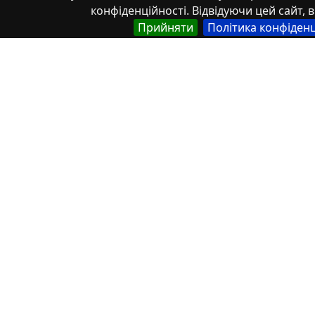
Politechnic» Institutional Repository
конфіденційності. Відвідуючи цей сайт, в
Прийняти
Політика конфіденц
ШВИДКІ ПОСИЛАННЯ
Головна
Всі елементи
Структура
Автори
Ключові слова
ІНФОРМАЦІЯ
21214 елементів
21471 медіафайлів