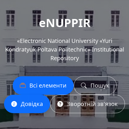
eNUPPIR
«Еlectronic National University «Yuri
Kondratyuk Poltava Politechnic» Institutional
Repository
Всі елементи
Пошук
Довідка
Зворотній зв'язок