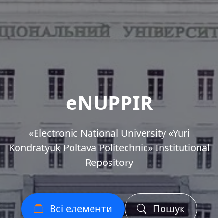
eNUPPIR
«Еlectronic National University «Yuri
Kondratyuk Poltava Politechnic» Institutional
Repository
Всі елементи
Пошук