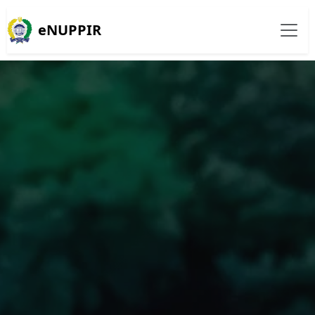
eNUPPIR