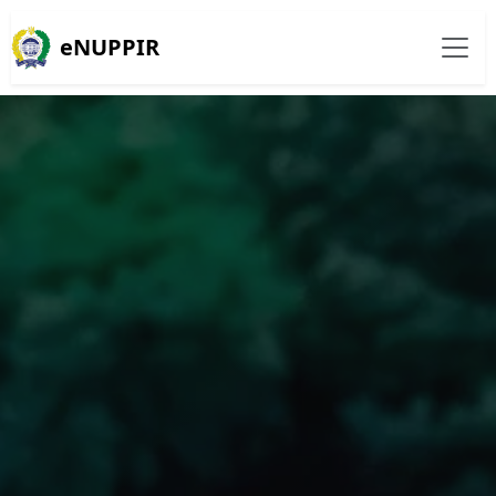
eNUPPIR