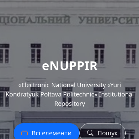
eNUPPIR
«Еlectronic National University «Yuri
Kondratyuk Poltava Politechnic» Institutional
Repository
Всі елементи
Пошук