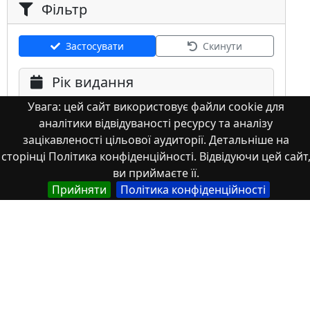
Фільтр
Застосувати
Скинути
Рік видання
Увага: цей сайт використовує файли cookie для
аналітики відвідуваності ресурсу та аналізу
зацікавленості цільової аудиторії. Детальніше на
сторінці Політика конфіденційності. Відвідуючи цей сайт
ви приймаєте її.
Мова
Прийняти
Політика конфіденційності
Німецька
Англійська
Англійська (США)
Іспанська
Французька