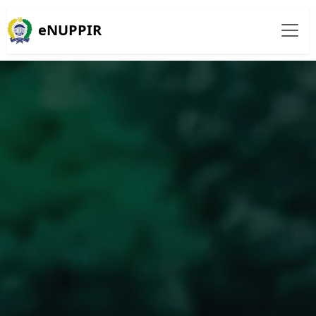
eNUPPIR