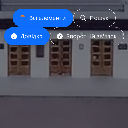
Всі елементи
Пошук
Довідка
Зворотній зв'язок