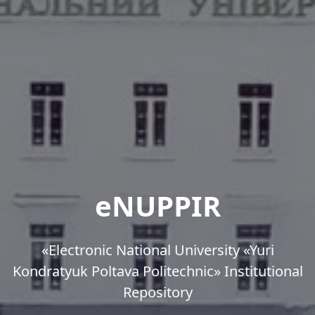
eNUPPIR
«Еlectronic National University «Yuri
Kondratyuk Poltava Politechnic» Institutional
Repository