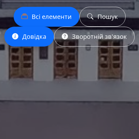
Всі елементи
Пошук
Довідка
Зворотній зв'язок