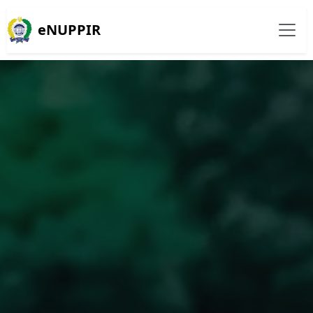
eNUPPIR