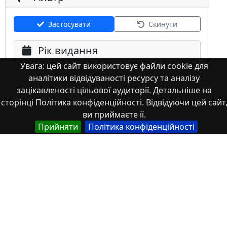
Застосувати
Скинути
Рік видання
Увага: цей сайт використовує файли cookie для
аналітики відвідуваності ресурсу та аналізу
зацікавленості цільової аудиторії. Детальніше на
сторінці Політика конфіденційності. Відвідуючи цей сайт
ви приймаєте її.
Мова
Прийняти
Політика конфіденційності
Німецька
Англійська
Англійська (США)
Іспанська
Французька
(інша)