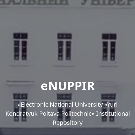
eNUPPIR
«Еlectronic National University «Yuri
Kondratyuk Poltava Politechnic» Institutional
Repository