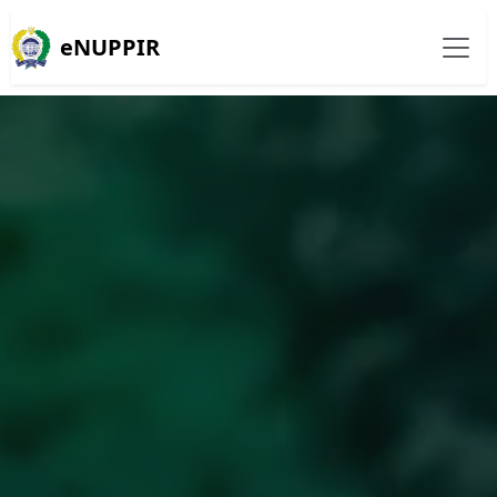
eNUPPIR