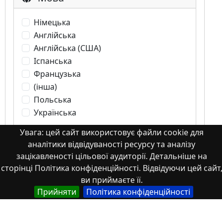
Німецька
Англійська
Англійська (США)
Іспанська
Французька
(інша)
Польська
Українська
Увага: цей сайт використовує файли cookie для
аналітики відвідуваності ресурсу та аналізу
Тип
зацікавленості цільової аудиторії. Детальніше на
сторінці Політика конфіденційності. Відвідуючи цей сайт
Abstracts of theses and dissertations
ви приймаєте її.
Article
Прийняти
Політика конфіденційності
Book
Book chapter