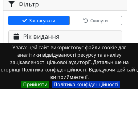
Фільтр
Застосувати
Скинути
Рік видання
Увага: цей сайт використовує файли cookie для
аналітики відвідуваності ресурсу та аналізу
зацікавленості цільової аудиторії. Детальніше на
сторінці Політика конфіденційності. Відвідуючи цей сайт
ви приймаєте її.
Мова
Прийняти
Політика конфіденційності
Німецька
Англійська
Англійська (США)
Іспанська
Французька