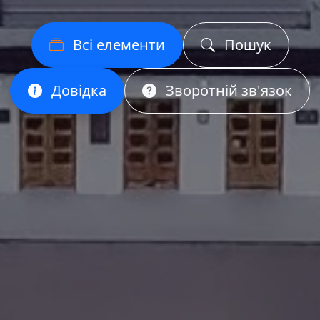
Всі елементи
Пошук
Довідка
Зворотній зв'язок