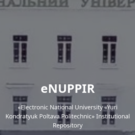
eNUPPIR
«Еlectronic National University «Yuri
Kondratyuk Poltava Politechnic» Institutional
Repository