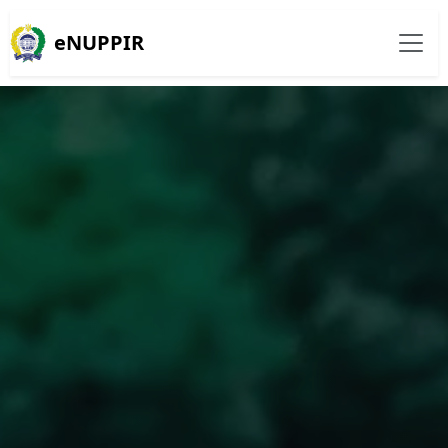
eNUPPIR