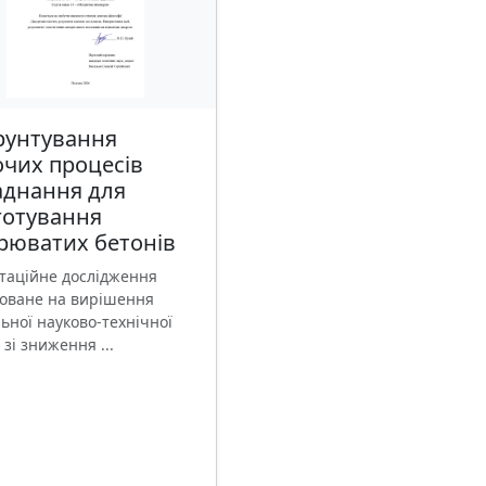
рунтування
чих процесів
аднання для
готування
рюватих бетонів
таційне дослідження
оване на вирішення
ьної науково-технічної
 зі зниження ...