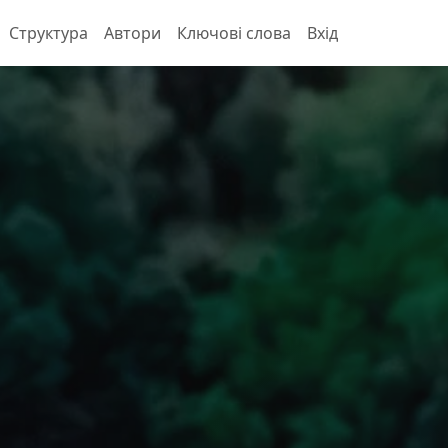
Структура
Автори
Ключові слова
Вхід