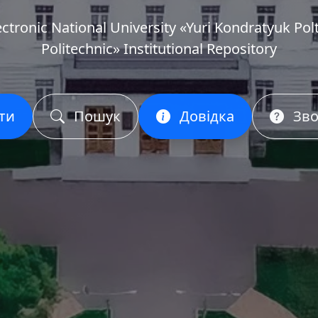
ectronic National University «Yuri Kondratyuk Pol
Politechnic» Institutional Repository
ти
Пошук
Довідка
Зво