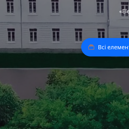
«Еl
Всі елемен