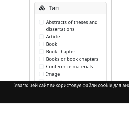
Тип
Abstracts of theses and
dissertations
Article
Book
Book chapter
Books or book chapters
Conference materials
Image
Images
Увага: цей сайт використовує файли cookie для ана
Learning Object
Monograph
Monograph. Books or
book chapters
Monograph. Part of a
book