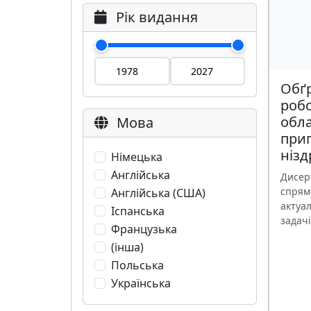
Рік видання
Обґ
робо
обл
Мова
при
нізд
Німецька
Англійська
Дисер
спрям
Англійська (США)
актуал
Іспанська
задачі
Французька
(інша)
Польська
Українська