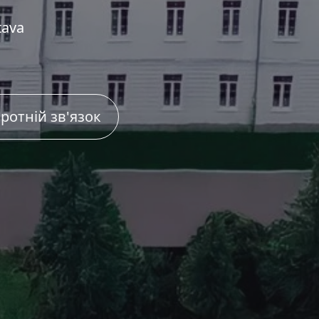
tava
ротній зв'язок