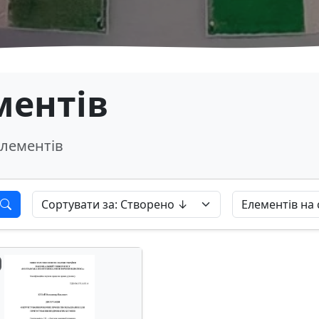
ментів
лементів