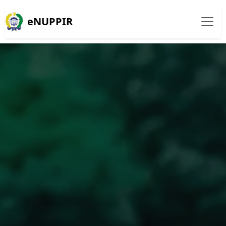
eNUPPIR