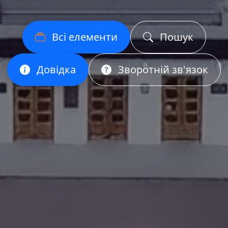
Всі елементи
Пошук
Довідка
Зворотній зв'язок