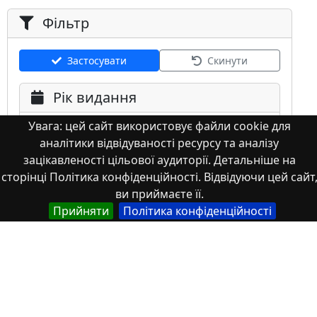
Фільтр
Застосувати
Скинути
Рік видання
Увага: цей сайт використовує файли cookie для
аналітики відвідуваності ресурсу та аналізу
зацікавленості цільової аудиторії. Детальніше на
сторінці Політика конфіденційності. Відвідуючи цей сайт
ви приймаєте її.
Мова
Прийняти
Політика конфіденційності
Німецька
Англійська
Англійська (США)
Іспанська
Французька