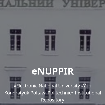
eNUPPIR
«Еlectronic National University «Yuri
Kondratyuk Poltava Politechnic» Institutional
Repository