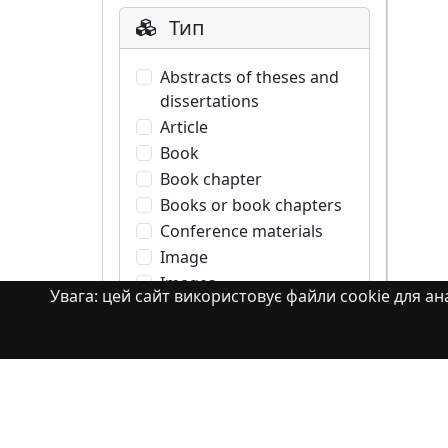
Тип
Abstracts of theses and
dissertations
Article
Book
Book chapter
Books or book chapters
Conference materials
Image
Images
Увага: цей сайт використовує файли cookie для ана
Learning Object
Monograph
Monograph. Books or
book chapters
Monograph. Part of a
book