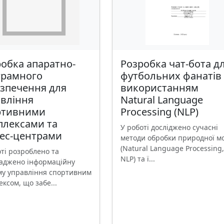
обка апаратно-
Розробка чат-бота д
грамного
футбольних фанатів 
езпечення для
використанням
авління
Natural Language
ртивними
Processing (NLP)
плексами та
У роботі досліджено сучасні
нес-центрами
методи обробки природної м
(Natural Language Processing,
оті розроблено та
NLP) та ї...
аджено інформаційну
му управління спортивним
ксом, що забе...