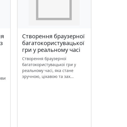
ля
Створення браузерної
з
багатокористувацької
гри у реальному часі
Створення браузерної
багатокористувацької гри у
реальному часі, яка стане
зручною, цікавою та зах...
ови