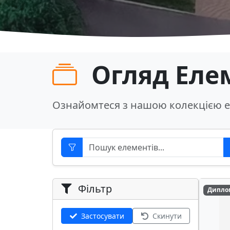
Огляд Еле
Ознайомтеся з нашою колекцією е
Фільтр
Дипло
Застосувати
Скинути