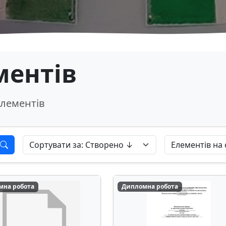
ментів
лементів
мна робота
Дипломна робота