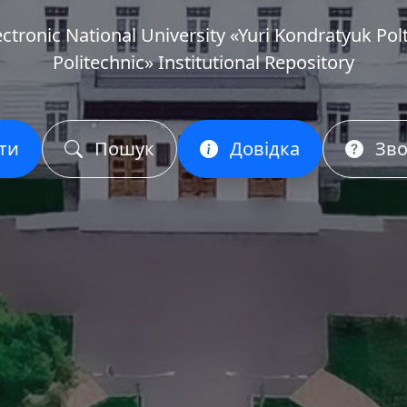
ectronic National University «Yuri Kondratyuk Pol
Politechnic» Institutional Repository
ти
Пошук
Довідка
Зво