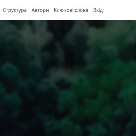
Структура
Автори
Ключові слова
Вхід