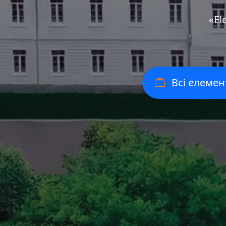
«Еl
Всі елемен