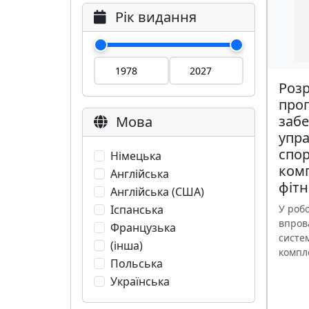
Рік видання
Розр
про
заб
Мова
упр
спо
Німецька
ком
Англійська
фіт
Англійська (США)
Іспанська
У роб
впров
Французька
систе
(інша)
компле
Польська
Українська