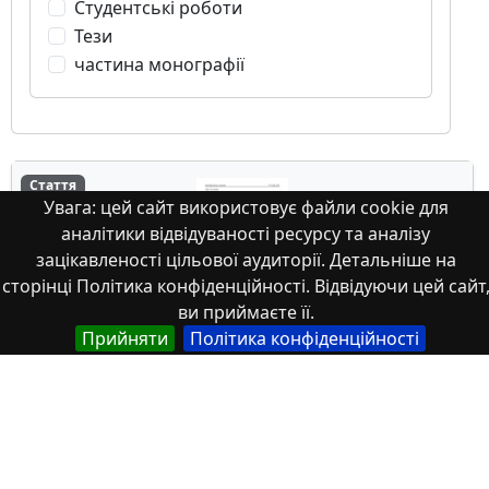
Студентські роботи
Тези
частина монографії
Стаття
Увага: цей сайт використовує файли cookie для
аналітики відвідуваності ресурсу та аналізу
зацікавленості цільової аудиторії. Детальніше на
сторінці Політика конфіденційності. Відвідуючи цей сайт
ви приймаєте її.
Прийняти
Політика конфіденційності
Система індикаторів цифрового
розвитку як інструмент управління
трансформаційними процесами в
економіці України
У статті досліджено теоретико-методичні засади та