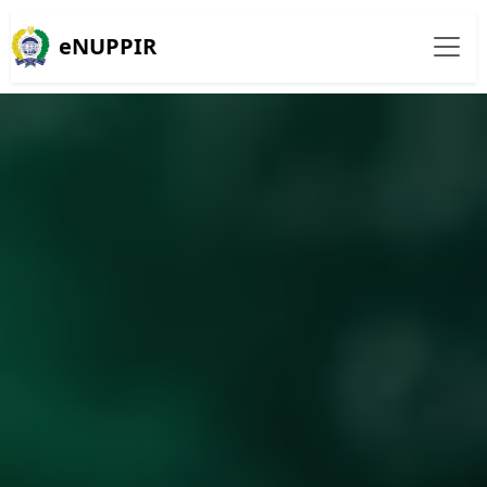
eNUPPIR