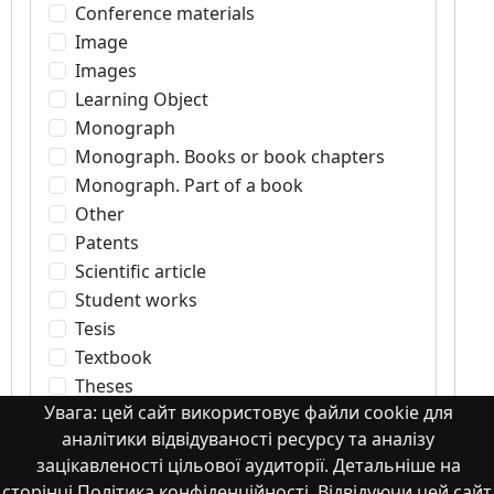
Conference materials
Image
Images
Learning Object
Monograph
Monograph. Books or book chapters
Monograph. Part of a book
Other
Patents
Scientific article
Student works
Tesis
Textbook
Theses
Увага: цей сайт використовує файли cookie для
Thesis
аналітики відвідуваності ресурсу та аналізу
Working Paper
зацікавленості цільової аудиторії. Детальніше на
Автореферати дисертацій та дисертації
сторінці Політика конфіденційності. Відвідуючи цей сайт