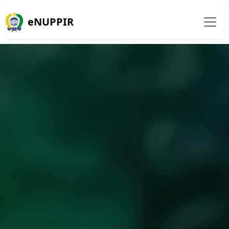
eNUPPIR