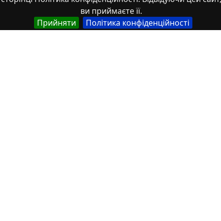
Зображення
ви приймаєте її.
Зображення, аудіо- та відео-файли
Прийняти
Політика конфіденційності
Книжки чи розділи книг
Книжки чи розділи книг Монографії
Матеріали конференцій
Мвтеріали конференцій
Монографії
Монографії Книжки чи розділи книг
Монографії. Частина книги
Монографія
Монографія. Книжки чи розділи книг
Монографія. Частина книги
Навчальний посібник
Навчальні матеріали
Наукова стаття
Наукові статті
Патенти