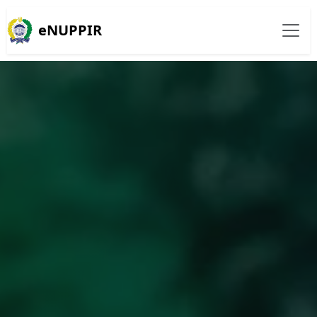
eNUPPIR