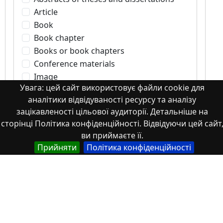
Article
Book
Book chapter
Books or book chapters
Conference materials
Image
Увага: цей сайт використовує файли cookie для
Images
аналітики відвідуваності ресурсу та аналізу
Learning Object
зацікавленості цільової аудиторії. Детальніше на
Monograph
сторінці Політика конфіденційності. Відвідуючи цей сайт
Monograph. Books or book chapters
ви приймаєте її.
Monograph. Part of a book
Прийняти
Політика конфіденційності
Other
Patents
Scientific article
Student works
Tesis
Textbook