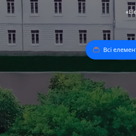
«Еl
Всі елемен