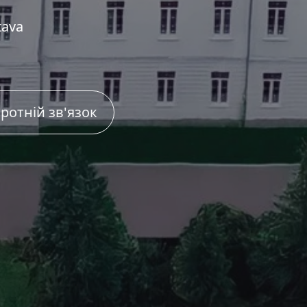
tava
ротній зв'язок