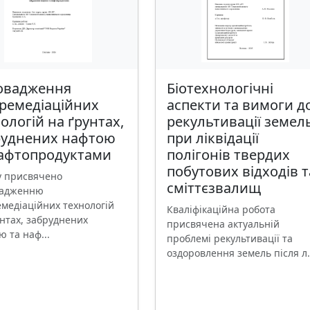
овадження
Біотехнологічні
ремедіаційних
аспекти та вимоги д
ологій на ґрунтах,
рекультивації земел
руднених нафтою
при ліквідації
нафтопродуктами
полігонів твердих
побутових відходів т
у присвячено
сміттєзвалищ
вадженню
емедіаційних технологій
Кваліфікаційна робота
унтах, забруднених
присвячена актуальній
 та наф...
проблемі рекультивації та
оздоровлення земель після л.