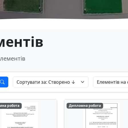
ментів
лементів
мна робота
Дипломна робота