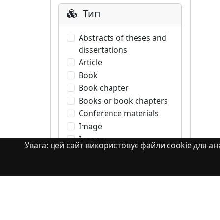
Тип
Abstracts of theses and
dissertations
Article
Book
Book chapter
Books or book chapters
Conference materials
Image
Images
Увага: цей сайт використовує файли cookie для ана
Learning Object
Monograph
Monograph. Books or
book chapters
Monograph. Part of a
book