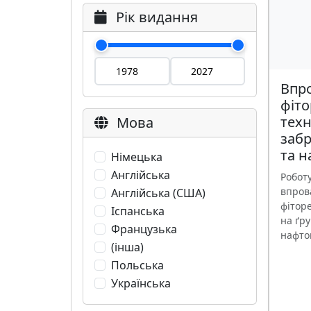
Рік видання
Впр
фіто
техн
Мова
заб
та 
Німецька
Англійська
Робот
впро
Англійська (США)
фітор
Іспанська
на ґр
Французька
нафтою
(інша)
Польська
Українська