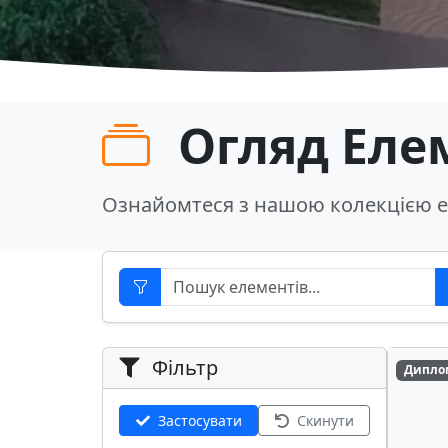
Огляд Еле
Ознайомтеся з нашою колекцією е
Фільтр
Дипло
Застосувати
Скинути