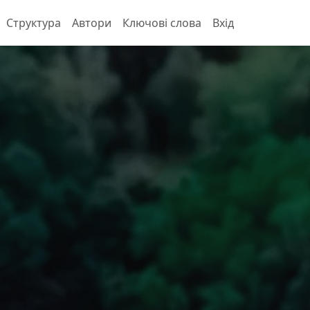
Структура
Автори
Ключові слова
Вхід